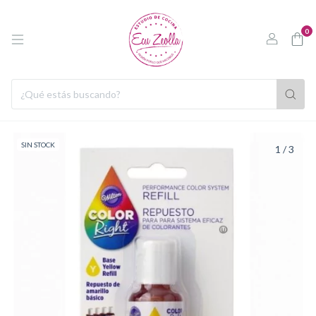
0
SIN STOCK
1
/
3