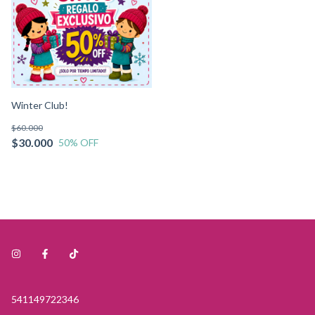
Winter Club!
$60.000
$30.000
50
% OFF
541149722346