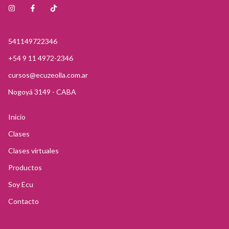
541149722346
+54 9 11 4972-2346
cursos@ecuzeolla.com.ar
Nogoyá 3149 - CABA
Inicio
Clases
Clases virtuales
Productos
Soy Ecu
Contacto