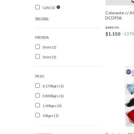
Café (1)
Colorante c/ A
DCDP06
Ver más
$485,76
$1.150
-137
%
MEDIDA
3mm (1)
5mm (1)
PESO
0,170kgrs (1)
0,800kgrs (1)
1,00kgrs (3)
10kgrs (1)