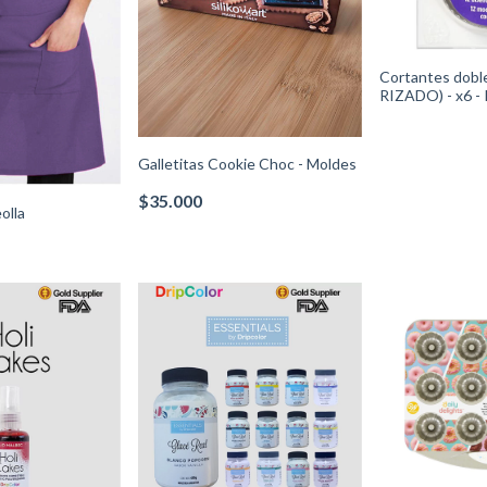
Cortantes doble
RIZADO) - x6
Cód.417-2581W
Galletitas Cookie Choc - Moldes
$35.000
olla