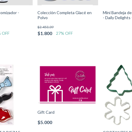
tomizador -
Colección Completa Glacé en
Mini Bandeja d
Polvo
- Daily Delights
0644 Wilton
$2.453,09
$1.800
 OFF
27
% OFF
Gift Card
$5.000