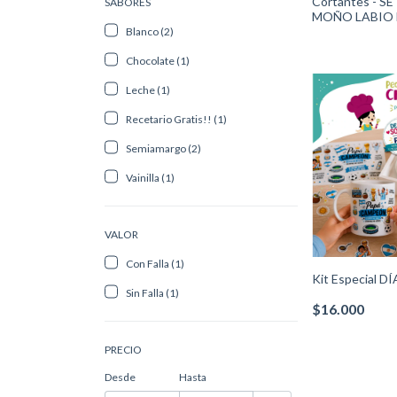
Cortantes - S
SABORES
MOÑO LABIO B
2308-0900Wil
Blanco (2)
Chocolate (1)
Leche (1)
Recetario Gratis!! (1)
Semiamargo (2)
Vainilla (1)
VALOR
Con Falla (1)
Kit Especial D
Sin Falla (1)
$16.000
PRECIO
Desde
Hasta