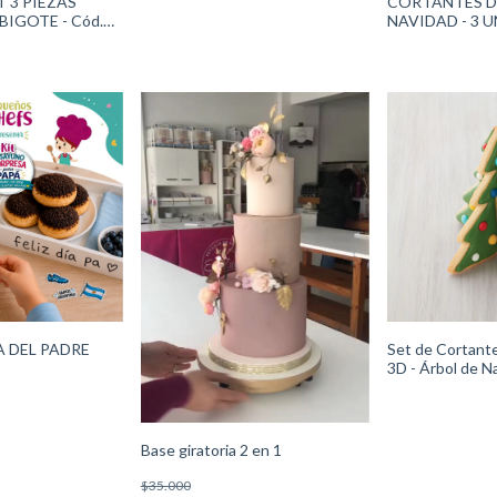
ET 3 PIEZAS
CORTANTES DE
IGOTE - Cód.
NAVIDAD - 3 U
ton
2308-1266
ÍA DEL PADRE
Set de Cortante
3D - Árbol de N
2308-0-0305Wi
Base giratoria 2 en 1
$35.000