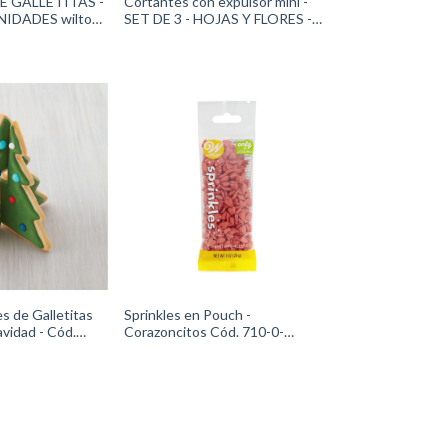
 GALLETITAS -
Cortantes con expulsor mini -
NIDADES wilton
SET DE 3 - HOJAS Y FLORES -
Cód.1907-1345Wilton
s de Galletitas
Sprinkles en Pouch -
avidad - Cód.
Corazoncitos Cód. 710-0-
lton
0509Wilton