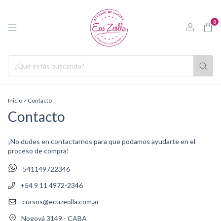
0
Inicio
>
Contacto
Contacto
¡No dudes en contactarnos para que podamos ayudarte en el
proceso de compra!
541149722346
+54 9 11 4972-2346
cursos@ecuzeolla.com.ar
Nogoyá 3149 - CABA