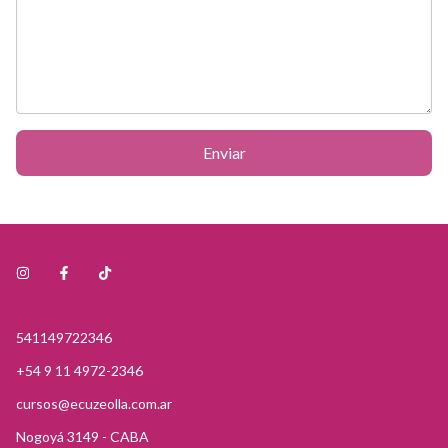
Enviar
541149722346
+54 9 11 4972-2346
cursos@ecuzeolla.com.ar
Nogoyá 3149 - CABA