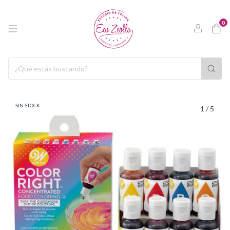
0
SIN STOCK
1
/
5