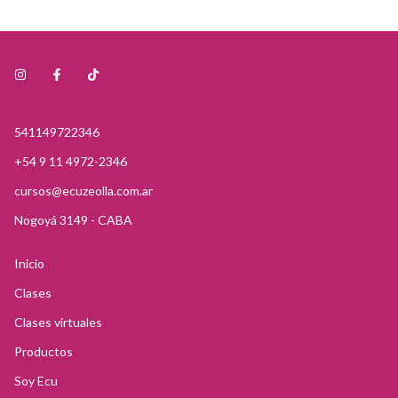
5582Wilton
541149722346
+54 9 11 4972-2346
cursos@ecuzeolla.com.ar
Nogoyá 3149 - CABA
Inicio
Clases
Clases virtuales
Productos
Soy Ecu