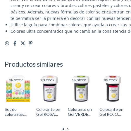
crear y re-crear colores vibrantes, colores pasteles y colores
básicos. Además, nuevas fórmulas de color se encuentran en d
te permitirá ser la primera en decorar con las nuevas tendenc
Utilice la guía para combinar colores que ayuda a crear sus 
Colores ultra concentrados que no cambian la consistencia d
Productos similares
SIN STOCK
SIN STOCK
SIN STOCK
SIN STOCK
Set de
Colorante en
Colorante en
Colorante en
colorantes
Gel ROSA
Gel VERDE
Gel ROJO
líquidos
(pink) Cód.
MUSGO Cód.
NAVIDAD
Colores Pastel
610-
610-
Cód. 610-
- Cód. 601-
312Wilton
332Wilton
313Wilton