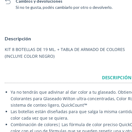
Cambios y devoluciones
Si no te gusta, podés cambiarlo por otro o devolverlo.
Descripción
KIT 8 BOTELLAS DE 19 ML. + TABLA DE ARMADO DE COLORES
(INCLUYE COLOR NEGRO)
DESCRIPCIÓN
Ya no tendrás que adivinar al dar color a tu glaseado. Obtie
Colorantes para Glaseado Wilton ultra-concentradas, Color Rig
sistema de conteo ligero, QuickCount™
Las botellas están diseñadas para que salga la misma cantida
color cada vez que se quiera.
Combinación de colores| Las fórmula de color preciso Quick
color con el uso de fórmulas que se pueden repetir una y otr