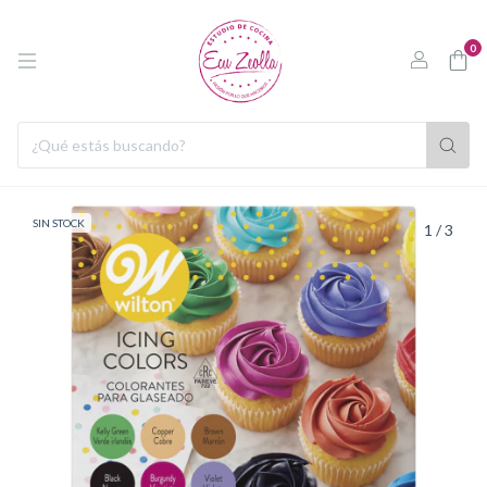
0
SIN STOCK
1
/
3