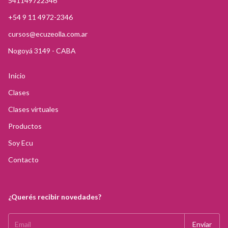
541149722346
+54 9 11 4972-2346
cursos@ecuzeolla.com.ar
Nogoyá 3149 - CABA
Inicio
Clases
Clases virtuales
Productos
Soy Ecu
Contacto
¿Querés recibir novedades?