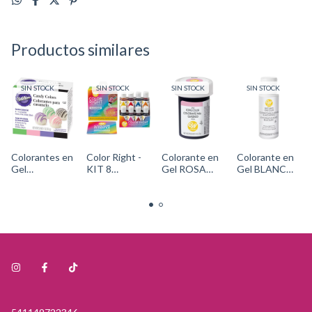
Productos similares
SIN STOCK
SIN STOCK
SIN STOCK
SIN STOCK
Colorantes en
Color Right -
Colorante en
Colorante en
Gel
KIT 8
Gel ROSA
Gel BLANCO
Liposolubles -
COLORES +
(pink) Cód.
Cód. 03-
JARDIN
TABLA
610-
640Wilton
(verde, rosa,
(INCLUYE
312Wilton
violeta y
NEGRO)
negro) Cód:
wilton 601-
1913-
6200
1298Wilton