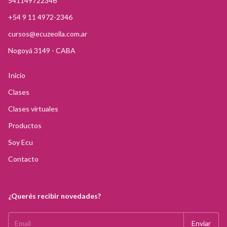
541149722346
+54 9 11 4972-2346
cursos@ecuzeolla.com.ar
Nogoyá 3149 - CABA
Inicio
Clases
Clases virtuales
Productos
Soy Ecu
Contacto
¿Querés recibir novedades?