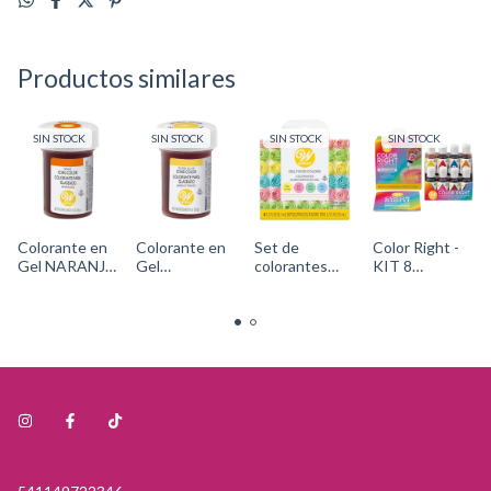
Productos similares
SIN STOCK
SIN STOCK
SIN STOCK
SIN STOCK
Colorante en
Colorante en
Set de
Color Right -
Gel NARANJA
Gel
colorantes
KIT 8
Cód. 610-
AMARILLO
líquidos
COLORES +
303Wilton
ORO Cód.
Colores Pastel
TABLA
610-
- Cód. 601-
(INCLUYE
301Wilton
5582Wilton
NEGRO)
wilton 601-
6200