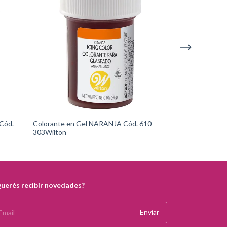
Cód.
Colorante en Gel NARANJA Cód. 610-
Colorante en Ge
303Wilton
312Wilton
uerés recibir novedades?