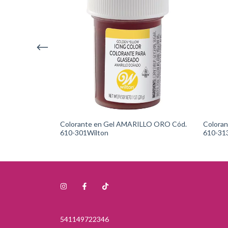
LLO LIMON Cód.
Colorante en Gel AMARILLO ORO Cód.
Colora
610-301Wilton
610-31
541149722346