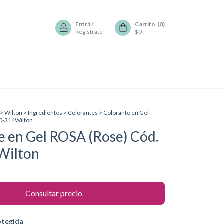
Entrá
/
Carrito
(
0
)
Registráte
$0
>
Wilton
>
Ingredientes
>
Colorantes
>
Colorante en Gel
10-314Wilton
e en Gel ROSA (Rose) Cód.
Wilton
otegida