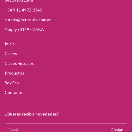
541149722346
+54 9 11 4972-2346
cursos@ecuzeolla.com.ar
Nogoyá 3149 - CABA
Inicio
Clases
Clases virtuales
Productos
Soy Ecu
Contacto
¿Querés recibir novedades?