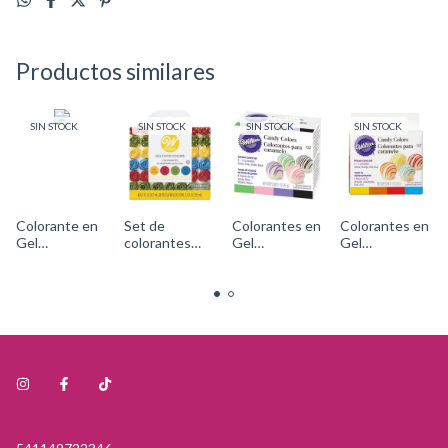
Productos similares
SIN STOCK
SIN STOCK
SIN STOCK
SIN STOCK
Colorante en
Set de
Colorantes en
Colorantes en
Gel
colorantes
Gel
Gel
AMARILLO
líquidos
Liposolubles -
Liposolubles -
LIMON Cód.
Colores
JARDIN
PRIMARIO
610-
Primarios -
(verde, rosa,
(amarillo,
300Wilton
Cód. 601-
violeta y
naranja, rojo y
5581Wilton
negro) Cód:
azul) Cód:
1913-
1913-
1298Wilton
1299Wilton