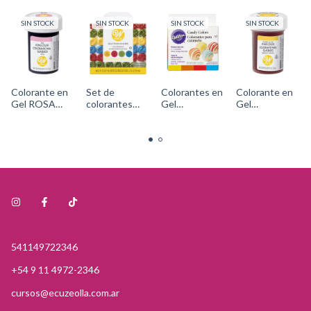
SIN STOCK
SIN STOCK
SIN STOCK
SIN STOCK
Colorante en
Set de
Colorantes en
Colorante en
Gel ROSA
colorantes
Gel
Gel
(pink) Cód.
líquidos
Liposolubles -
AMARILLO
610-
Colores
PRIMARIO
ORO Cód.
312Wilton
Primarios -
(amarillo,
610-
Cód. 601-
naranja, rojo y
301Wilton
5581Wilton
azul) Cód:
1913-
1299Wilton
541149722346
+54 9 11 4972-2346
cursos@ecuzeolla.com.ar