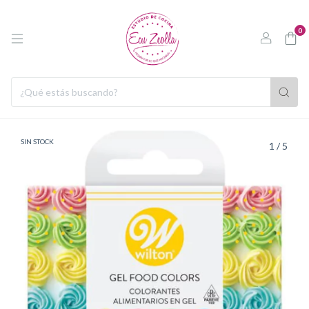
0
SIN STOCK
1
/
5