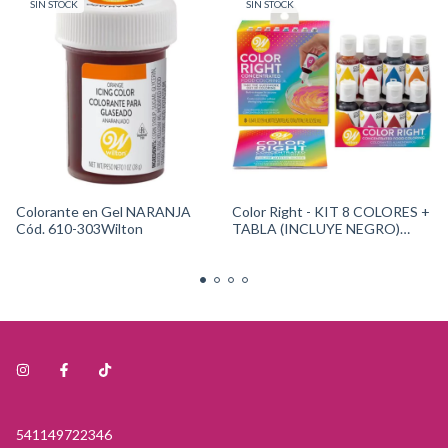
SIN STOCK
SIN STOCK
Colorante en Gel NARANJA
Color Right - KIT 8 COLORES +
Cód. 610-303Wilton
TABLA (INCLUYE NEGRO)
wilton 601-6200
541149722346