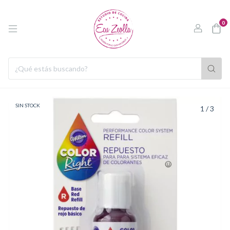
0
SIN STOCK
1
/
3