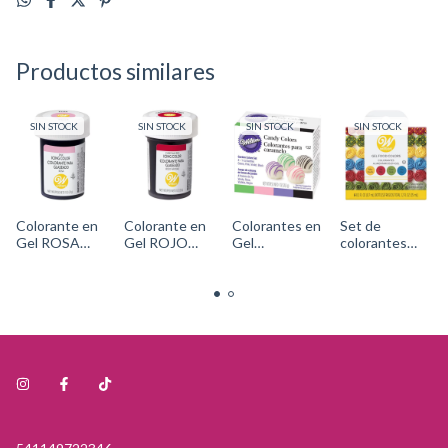
Productos similares
SIN STOCK
SIN STOCK
SIN STOCK
SIN STOCK
Colorante en
Colorante en
Colorantes en
Set de
Gel ROSA
Gel ROJO
Gel
colorantes
(pink) Cód.
NAVIDAD
Liposolubles -
líquidos
610-
Cód. 610-
JARDIN
Colores
312Wilton
313Wilton
(verde, rosa,
Primarios -
violeta y
Cód. 601-
negro) Cód:
5581Wilton
1913-
1298Wilton