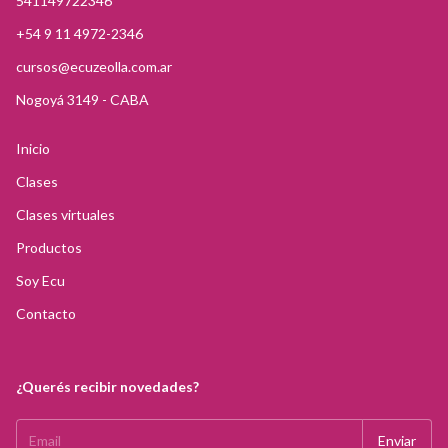
541149722346
+54 9 11 4972-2346
cursos@ecuzeolla.com.ar
Nogoyá 3149 - CABA
Inicio
Clases
Clases virtuales
Productos
Soy Ecu
Contacto
¿Querés recibir novedades?