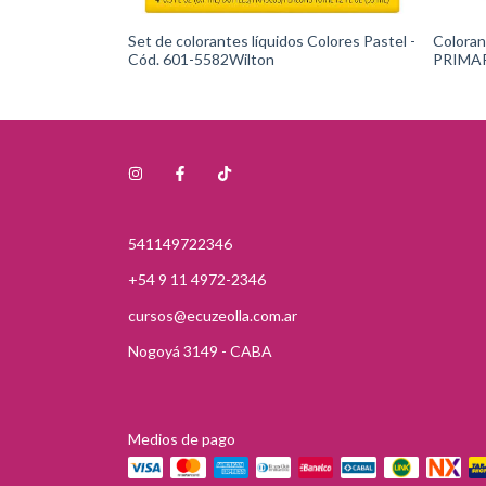
ORES + TABLA
Set de colorantes líquidos Colores Pastel -
Coloran
 601-6200
Cód. 601-5582Wilton
PRIMARIO
Cód: 1
541149722346
+54 9 11 4972-2346
cursos@ecuzeolla.com.ar
Nogoyá 3149 - CABA
Medios de pago