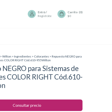
Entrá
/
Carrito
(
0
)
Registráte
$0
>
Wilton
>
Ingredientes
>
Colorantes
>
Repuesto NEGRO para
ntes COLOR RIGHT Cód.610-955Wilton
 NEGRO para Sistemas de
tes COLOR RIGHT Cód.610-
on