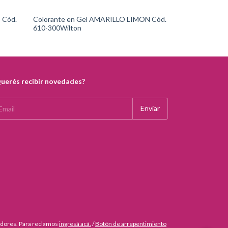
 Cód.
Colorante en Gel AMARILLO LIMON Cód.
Colorante en 
610-300Wilton
610-313Wilton
uerés recibir novedades?
idores. Para reclamos
ingresá acá.
/
Botón de arrepentimiento