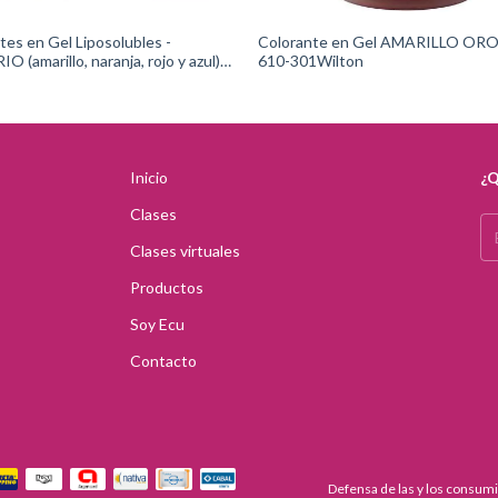
tes en Gel Liposolubles -
Colorante en Gel AMARILLO ORO
 (amarillo, naranja, rojo y azul)
610-301Wilton
913-1299Wilton
Inicio
¿Q
Clases
Clases virtuales
Productos
Soy Ecu
Contacto
Defensa de las y los consum