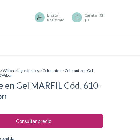
Entrá
/
Carrito
(
0
)
Registráte
$0
>
Wilton
>
Ingredientes
>
Colorantes
>
Colorante en Gel
6Wilton
e en Gel MARFIL Cód. 610-
on
otegida