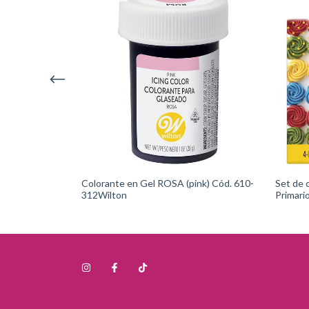
lubles - JARDIN
Colorante en Gel ROSA (pink) Cód. 610-
Set de 
gro) Cód: 1913-
312Wilton
Primari