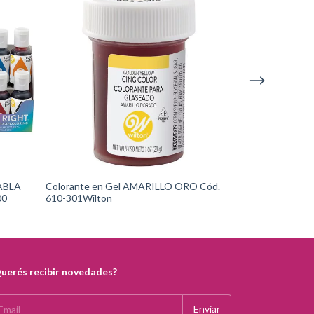
TABLA
Colorante en Gel AMARILLO ORO Cód.
Colorante en 
00
610-301Wilton
610-313Wilton
uerés recibir novedades?