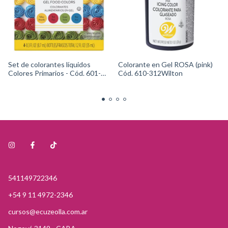
Set de colorantes líquidos
Colorante en Gel ROSA (pink)
Colores Primarios - Cód. 601-
Cód. 610-312Wilton
5581Wilton
541149722346
+54 9 11 4972-2346
cursos@ecuzeolla.com.ar