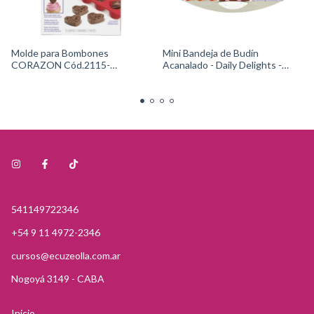
Molde para Bombones
Mini Bandeja de Budín
CORAZON Cód.2115-
Acanalado - Daily Delights -
0225Wilton
Cód.2105-0-0644 Wilton
541149722346
+54 9 11 4972-2346
cursos@ecuzeolla.com.ar
Nogoyá 3149 - CABA
Inicio