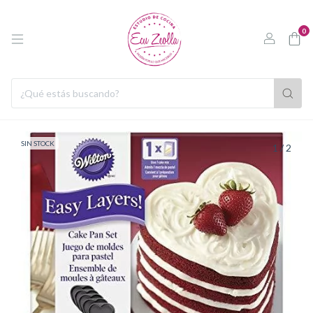
0
SIN STOCK
1
/
2