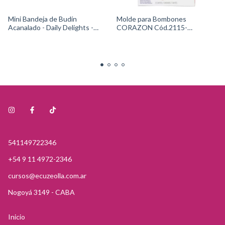
Mini Bandeja de Budín
Molde para Bombones
Acanalado - Daily Delights -
CORAZON Cód.2115-
Cód.2105-0-0644 Wilton
0225Wilton
541149722346
+54 9 11 4972-2346
cursos@ecuzeolla.com.ar
Nogoyá 3149 - CABA
Inicio