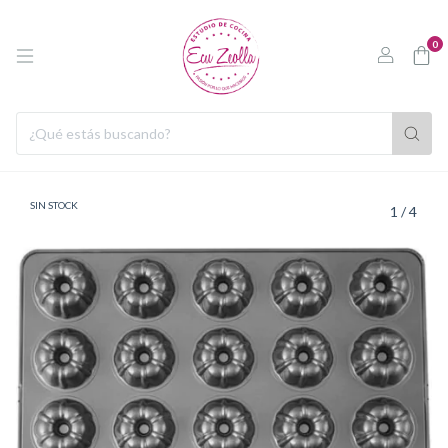
0
SIN STOCK
1
/
4