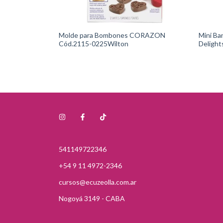
 24 cavidades
Molde para Bombones CORAZON
Mini Ba
Cód.2115-0225Wilton
Delight
541149722346
+54 9 11 4972-2346
cursos@ecuzeolla.com.ar
Nogoyá 3149 - CABA