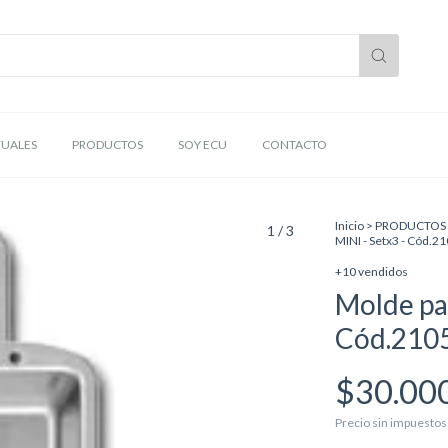
TUALES
PRODUCTOS
SOY ECU
CONTACTO
Inicio
>
PRODUCTOS
1
/
3
MINI - Setx3 - Cód.2
+10 vendidos
Molde par
Cód.210
$30.00
Precio sin impuesto