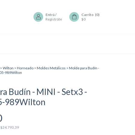
Entrá
/
Carrito
(
0
)
Registráte
$0
>
Wilton
>
Horneado
>
Moldes Metálicos
>
Molde para Budín -
105-989Wilton
a Budín - MINI - Setx3 -
5-989Wilton
0
s
$24.793,39