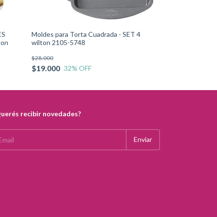
ES
Moldes para Torta Cuadrada - SET 4
Moldes para Tor
ton
wilton 2105-5748
RECTANGULAR w
$28.000
$19.000
32
% OFF
uerés recibir novedades?