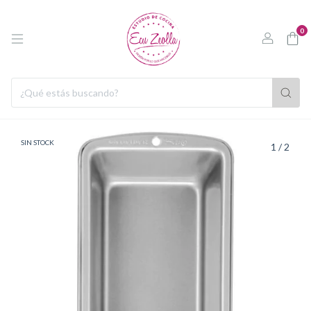
0
SIN STOCK
1
/
2