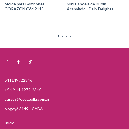
Molde para Bombones
Mini Bandeja de Budín
CORAZON Cód.2115-
Acanalado - Daily Delights -
0225Wilton
Cód.2105-0-0644 Wilton
541149722346
+54 9 11 4972-2346
cursos@ecuzeolla.com.ar
Nogoyá 3149 - CABA
Inicio