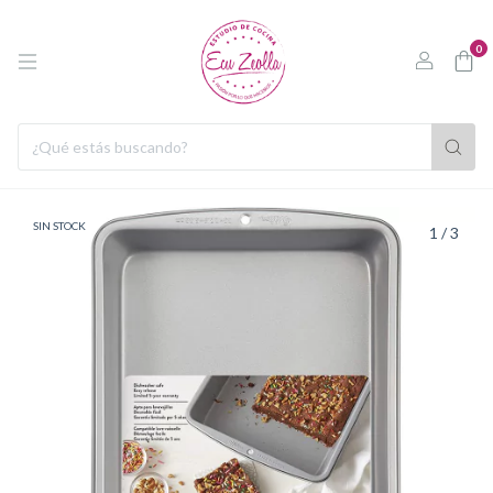
0
SIN STOCK
1
/
3