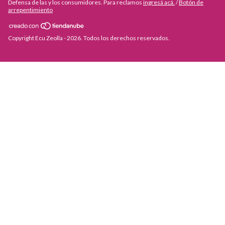
Defensa de las y los consumidores. Para reclamos
ingresá acá.
/
Botón de
arrepentimiento
Copyright Ecu Zeolla - 2026. Todos los derechos reservados.