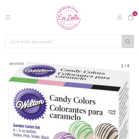
0
SIN STOCK
1
/
4