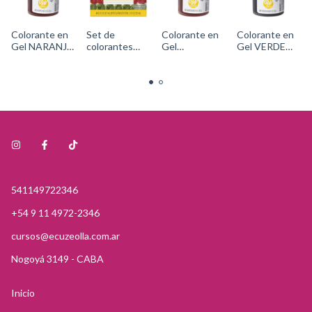
Colorante en
Set de
Colorante en
Colorante en
Gel NARANJA
colorantes
Gel
Gel VERDE
Cód. 610-
líquidos
AMARILLO
MUSGO Cód.
303Wilton
Colores
ORO Cód.
610-
Primarios -
610-
332Wilton
Cód. 601-
301Wilton
5581Wilton
541149722346
+54 9 11 4972-2346
cursos@ecuzeolla.com.ar
Nogoyá 3149 - CABA
Inicio