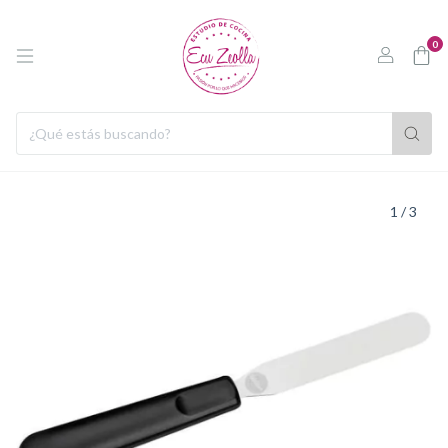
0
1
/
3