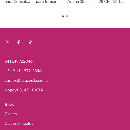
para Cupcake
para formar
Ancha 33cm.
28 CM. Cód.
- Cód.2105-
flores grandes
Cód. 409-
409-
0169Wilton
(3 GRANDES)
7702Wilton
7715Wilton
wilton 1907-
1364
541149722346
+54 9 11 4972-2346
cursos@ecuzeolla.com.ar
Nogoyá 3149 - CABA
Inicio
Clases
Clases virtuales