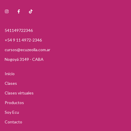
541149722346
+54 9 11 4972-2346
cursos@ecuzeolla.com.ar
Nogoyá 3149 - CABA
Inicio
Clases
Clases virtuales
Productos
Soy Ecu
Contacto