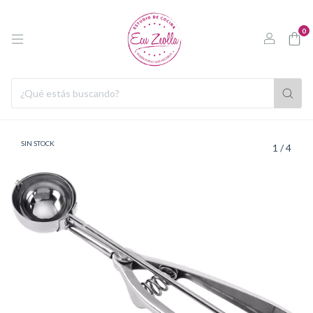
0
SIN STOCK
1
/
4