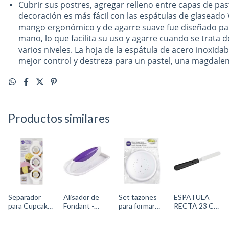
Cubrir sus postres, agregar relleno entre capas de past
decoración es más fácil con las espátulas de glaseado
mango ergonómico y de agarre suave fue diseñado pa
mano, lo que facilita su uso y agarre cuando se trata 
varios niveles. La hoja de la espátula de acero inoxidabl
mejor control y destreza para un pastel, una magdale
Productos similares
Separador
Alisador de
Set tazones
ESPATULA
para Cupcake
Fondant -
para formar
RECTA 23 CM
- Cód.2105-
1907-1356
flores grandes
wilton 409-
0169Wilton
(3 GRANDES)
7713