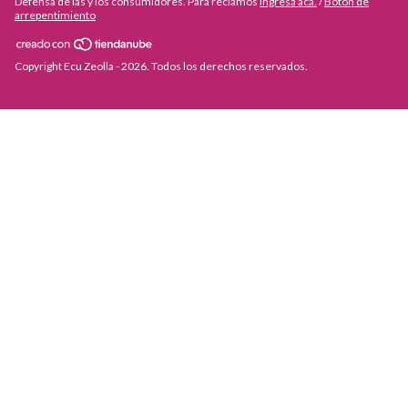
Defensa de las y los consumidores. Para reclamos
ingresá acá.
/
Botón de
arrepentimiento
Copyright Ecu Zeolla - 2026. Todos los derechos reservados.