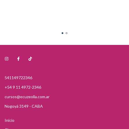
wilton 1907-
1364
541149722346
+54 9 11 4972-2346
cursos@ecuzeolla.com.ar
Nogoyá 3149 - CABA
Inicio