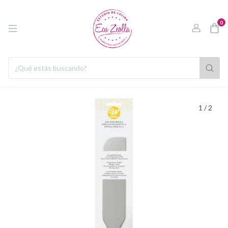
0
1
/
2