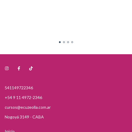
541149722346
+54 9 11 4972-2346
cursos@ecuzeolla.com.ar
Nogoyá 3149 - CABA
Inicio