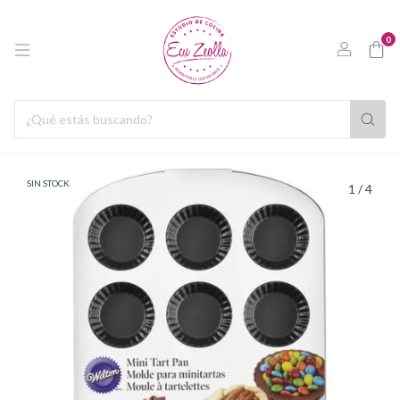
0
SIN STOCK
1
/
4