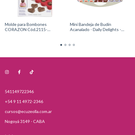
Molde para Bombones
Mini Bandeja de Budín
CORAZON Cód.2115-
Acanalado - Daily Delights -
0225Wilton
Cód.2105-0-0644 Wilton
541149722346
+54 9 11 4972-2346
cursos@ecuzeolla.com.ar
Nogoyá 3149 - CABA