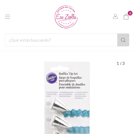
0
1
/
3