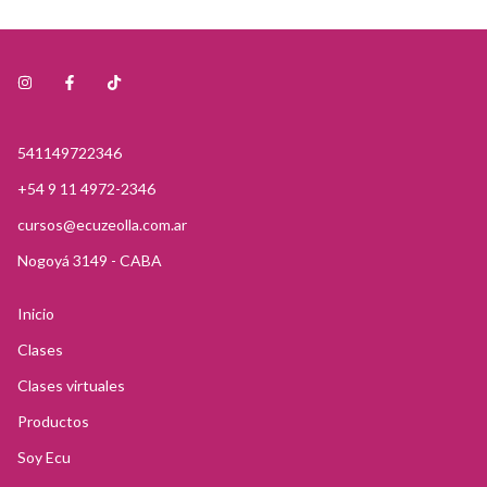
541149722346
+54 9 11 4972-2346
cursos@ecuzeolla.com.ar
Nogoyá 3149 - CABA
Inicio
Clases
Clases virtuales
Productos
Soy Ecu