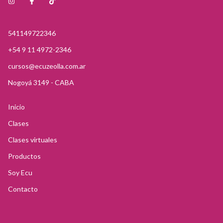
541149722346
+54 9 11 4972-2346
cursos@ecuzeolla.com.ar
Nogoyá 3149 - CABA
Inicio
Clases
Clases virtuales
Productos
Soy Ecu
Contacto