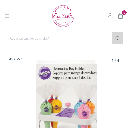
0
SIN STOCK
1
/
4