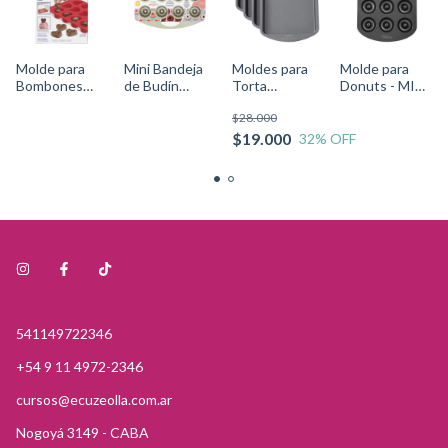
Molde para
Mini Bandeja
Moldes para
Molde para
Bombones
de Budín
Torta
Donuts - MINI
CORAZON
Acanalado -
Cuadrada -
12
$28.000
Cód.2115-
Daily Delights
SET 4 wilton
CAVIDADES
0225Wilton
- Cód.2105-0-
2105-5748
wilton 2105-
$19.000
32
% OFF
0644 Wilton
0614
541149722346
+54 9 11 4972-2346
cursos@ecuzeolla.com.ar
Nogoyá 3149 - CABA