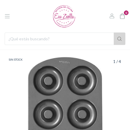
0
SIN STOCK
1
/
4