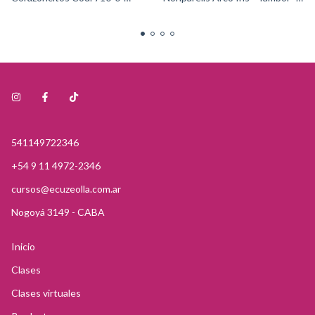
0509Wilton
Cód. 710-9918Wilton
541149722346
+54 9 11 4972-2346
cursos@ecuzeolla.com.ar
Nogoyá 3149 - CABA
Inicio
Clases
Clases virtuales