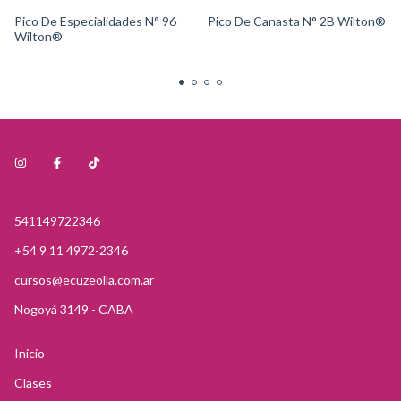
Pico De Especialidades N° 96
Pico De Canasta N° 2B Wilton®
Wilton®
541149722346
+54 9 11 4972-2346
cursos@ecuzeolla.com.ar
Nogoyá 3149 - CABA
Inicio
Clases