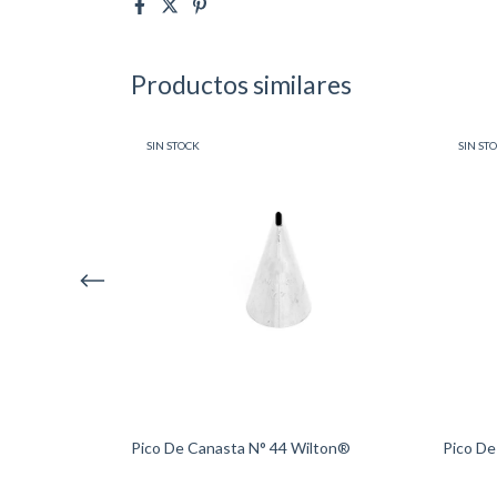
Productos similares
SIN STOCK
SIN ST
ilton®
Pico De Canasta N° 44 Wilton®
Pico De