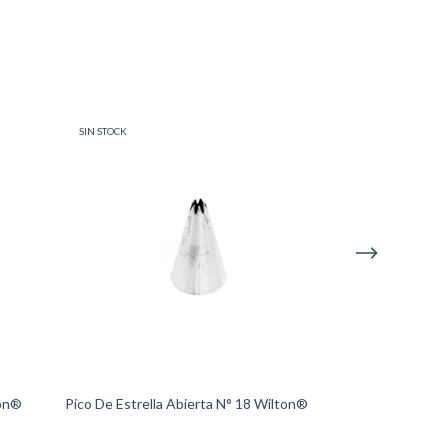
SIN STOCK
SIN STOCK
ton®
Pico De Estrella Abierta N° 18 Wilton®
Pico De Estrell