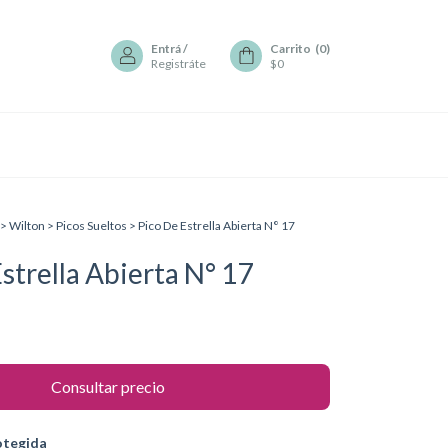
Entrá
/
Carrito
(
0
)
Registráte
$0
>
Wilton
>
Picos Sueltos
>
Pico De Estrella Abierta N° 17
strella Abierta N° 17
otegida