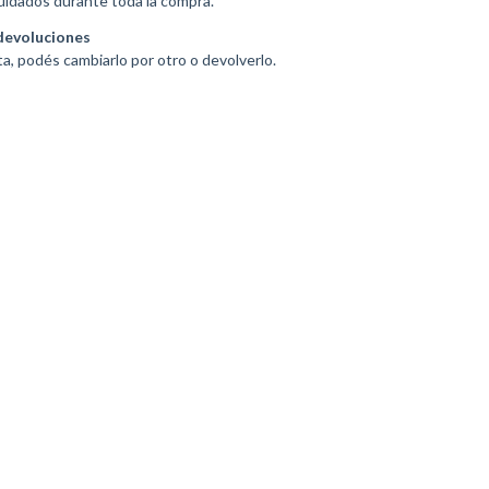
uidados durante toda la compra.
devoluciones
ta, podés cambiarlo por otro o devolverlo.