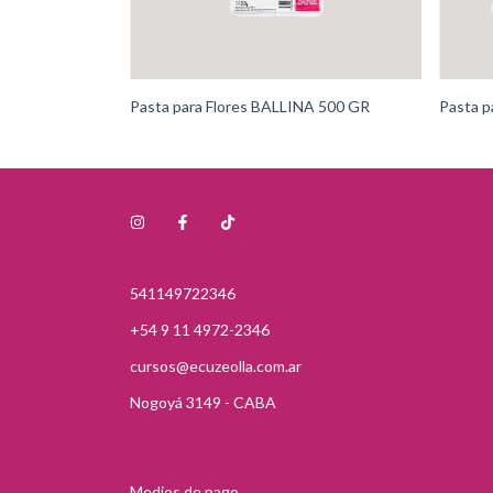
Pasta para Flores BALLINA 500 GR
Pasta p
541149722346
+54 9 11 4972-2346
cursos@ecuzeolla.com.ar
Nogoyá 3149 - CABA
Medios de pago