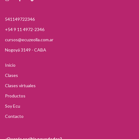
541149722346
+54 9 11 4972-2346
cursos@ecuzeolla.com.ar
Nogoyá 3149 - CABA
Inicio
Clases
Clases virtuales
Productos
Soy Ecu
Contacto
¿Querés recibir novedades?