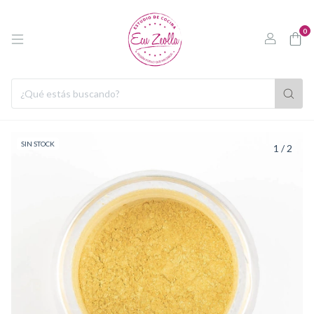
0
SIN STOCK
1
/
2