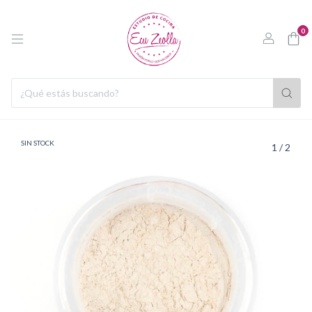
0
SIN STOCK
1
/
2