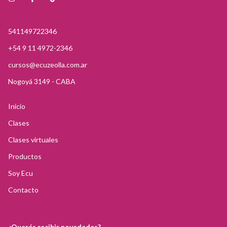
541149722346
+54 9 11 4972-2346
cursos@ecuzeolla.com.ar
Nogoyá 3149 - CABA
Inicio
Clases
Clases virtuales
Productos
Soy Ecu
Contacto
¿Querés recibir novedades?