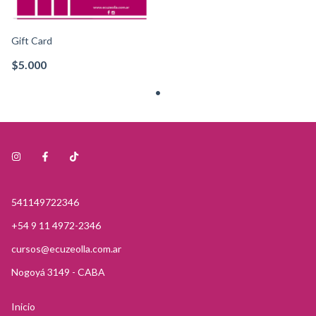
Gift Card
$5.000
541149722346
+54 9 11 4972-2346
cursos@ecuzeolla.com.ar
Nogoyá 3149 - CABA
Inicio