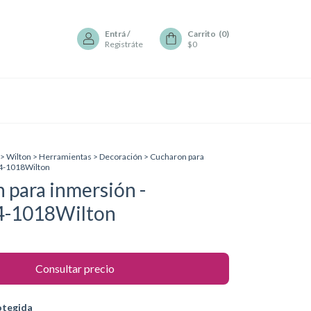
Entrá
/
Carrito
(
0
)
Registráte
$0
>
Wilton
>
Herramientas
>
Decoración
>
Cucharon para
04-1018Wilton
 para inmersión -
4-1018Wilton
otegida