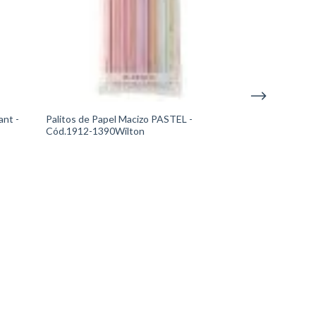
ant -
Palitos de Papel Macizo PASTEL -
Base Giratoria p
Cód.1912-1390Wilton
307-6715Wilto