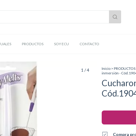
TUALES
PRODUCTOS
SOY ECU
CONTACTO
Inicio
>
PRODUCTOS
1
/
4
inmersión - Cód.19
Cucharon
Cód.190
Compra pr