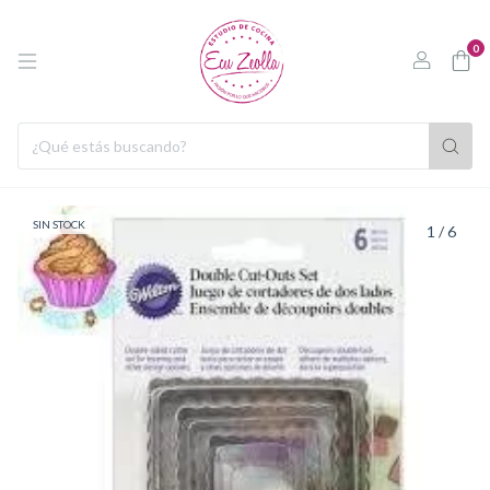
0
SIN STOCK
1
/
6