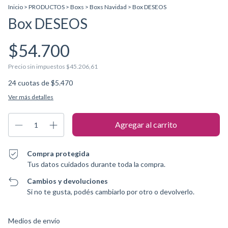
Inicio
>
PRODUCTOS
>
Boxs
>
Boxs Navidad
>
Box DESEOS
Box DESEOS
$54.700
Precio sin impuestos
$45.206,61
24
cuotas de
$5.470
Ver más detalles
Compra protegida
Tus datos cuidados durante toda la compra.
Cambios y devoluciones
Si no te gusta, podés cambiarlo por otro o devolverlo.
Entregas para el CP:
Cambiar CP
Medios de envío