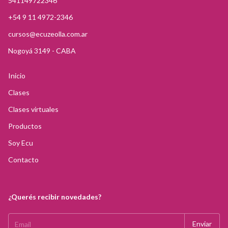
541149722346
+54 9 11 4972-2346
cursos@ecuzeolla.com.ar
Nogoyá 3149 - CABA
Inicio
Clases
Clases virtuales
Productos
Soy Ecu
Contacto
¿Querés recibir novedades?