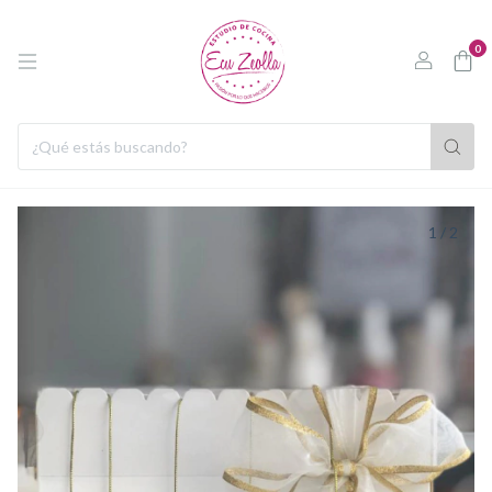
0
1
/
2