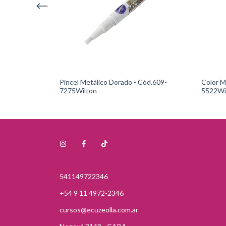
 Cód.:
Pincel Metálico Dorado - Cód.609-
Color Mist
7275Wilton
5522Wi
541149722346
+54 9 11 4972-2346
cursos@ecuzeolla.com.ar