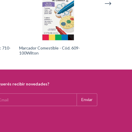
Marcador Comestible - Cód. 609-
Color Mist AER
100Wilton
5520Wilton
uerés recibir novedades?