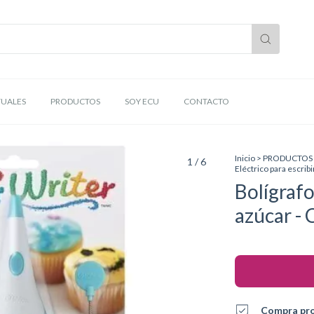
TUALES
PRODUCTOS
SOY ECU
CONTACTO
Inicio
>
PRODUCTOS
1
/
6
Eléctrico para escri
Bolígrafo
azúcar -
Compra pr