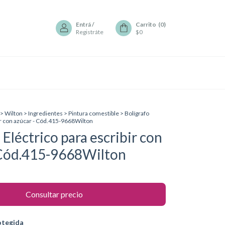
Entrá
/
Carrito
(
0
)
Registráte
$0
>
Wilton
>
Ingredientes
>
Pintura comestible
>
Bolígrafo
bir con azúcar - Cód.415-9668Wilton
 Eléctrico para escribir con
 Cód.415-9668Wilton
otegida