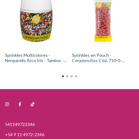
Sprinkles Multicolores -
Sprinkles en Pouch -
Nonpareils Arco Iris - Tambor -
Corazoncitos Cód. 710-0-
Cód. 710-9918Wilton
0509Wilton
541149722346
+54 9 11 4972-2346