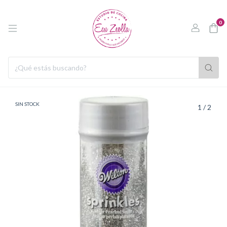
0
SIN STOCK
1
/
2